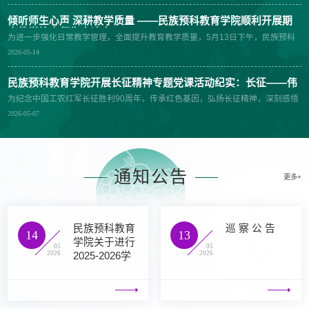
益与社会效益共赢的奋斗历程。师生们真切感悟“绿水青山就是金山银山”的深刻
学期教学督导工作反馈。会上，副院长马亚琳表示，教学督导是规范教学运行、
内涵，见证生态修复、绿色转型、产业振兴的蓬勃生机。本次活动，将理论学习
提升课堂质量、优化育人体系的关键抓手，本次督导反馈包括学院日常教学全过
倾听师生心声 深耕教学质量 ——民族预科教育学院顺利开展期
与实地实践深度融合，让学院师生在边走边看、边听边学中真切见证地方依托特
程，既是对学院本学期教学工作的全面检阅，更是推动学院教育教学提升的有效
中教学检查师生座谈会
色产业践行新发展理念的实践成果。同学们纷纷表示今后会牢记初心使命，勤学
为进一步强化日常教学管理，全面提升教育教学质量，5月13日下午，民族预科
途径，希望全体教师高度重视督导所反馈的问题，逐项对照落实，切实做到教学
实干锤炼本领，自觉把个人成长融入时代发展大局，立志为以中国式现代化全面
教育学院在田家炳601组织召开2025-2026学年春季学期期中教学检查师生座谈
质量提升。校级督导员潘春玲结合本学期督导工作开展情况，立足预科教学实
2026-05-14
推进强国建设、民族复兴伟业贡献青春力量
会。会议由副院长马亚琳主持，学院各教学部主任、教学督导、人才培养办公室
际，围绕随堂听课评课、教学材料调阅、教学文件核查、课堂秩序巡查、教学全
工作人员及26个班级的学生代表参加了座谈会。座谈会上，学生代表们结合本班
过程管理等多项工作内容，全面总结了学院教学工作的亮点与成效。她充分肯定
实际情况踊跃发言，针对教师课堂管控、教学进度、作业布置和批改、教学方法
民族预科教育学院开展长征精神专题党课活动纪实：长征——伟
了学院全体教师严谨的治学态度、扎实的教学功底，以及在预科课程思政融入、
创新等方面，提出了具体的意见和建议。教学督导潘春玲老师针对学生提出的问
大的革命壮举
课堂氛围营造、教风学风建设等方面的亮眼成果，鼓励学院教师相互进行交流观
为纪念中国工农红军长征胜利90周年，传承红色基因，弘扬长征精神，深刻感悟
题，提出了中肯的建议：“要主动和任课教师交流沟通，及时解决学习中遇到的问
摩，切磋提升教学水平。同时，督导员针对部分课程教学设计创新性不足、课堂
伟大长征精神的时代内涵，厚植青年学子家国情怀与使命担当，5月6日下午，民
题”。马亚琳副院长针对学生们提出的疑问和反映的问题进行了耐心细致的解答，
2026-05-07
师生互动形式单一、教学课件创新与精细化程度有待提升等不足进行了梳理和剖
族预科教育学院在田家炳楼601会议室开展“长征——伟大的革命壮举”专题党课学
并鼓励学生要注重培养自主学习的能力，合理规划和利用课堂、课余时间，提高
析，从研教材、研学生、研理念、研技能方面分享了自己在教学、督导工作中的
习，本次党课由中共宁夏回族自治区委党校（宁夏行政学院）党史党建教研部主
学习效率。同时希望学生把握预科时光，踏实努力，全力以赴，不留遗憾。她要
经验和体会，并对后续整改给出了意见和建议。院长马小玲对督导员的辛勤付出
任李喆教授主讲，学院全体入党积极分子参加本次学习。讲座伊始，李喆教授以
求各教学部主任要高度重视本次座谈会收集的各类意见建议，精准对接学生需
给予了肯定，并提出三点明确要求：一是提高站位，高度重视督导整改。全体教
习近平总书记在纪念红军长征胜利80周年大会上的重要讲话为出发点，系统回顾
求，要常态化开展教学研讨，进行问题分析，优化教学模式，提升课堂教学质
师要端正态度...
了红军长征波澜壮阔的历史全过程，清晰梳理红一、红二、红四方面军和红二十
量。此次师生座谈会为老师和学生之间建立了有效的沟通桥梁，学院全面掌握本
通知公告
五军长征时间线与关键征程，全面阐明红军长征出发的直接原因与深层根源。从
更多+
学期教学工作实情，为后续精准优化教学安排、提升育人质量奠定了坚实基础。
第五次反“围剿”失利，到党内“左”倾教条主义错误泛滥；从通道会议、黎平会议、
各教学部将认真梳理、逐条落实学生提出的合理建议，切实将提升课堂教学水平
猴场会议层层转折，到遵义会议拨乱反正、重塑领导核心，党课完整还原了红军
和人才培养质量落到实处
在生死考验中艰难突围、走向胜利的壮阔历程。同时细致梳理北上南下路线博
弈、红军三大主力胜利会师等关键史实，深刻点明四支红军长征横跨15个省、跋
民族预科教育
巡 察 公 告
涉六万五千余里的行程，是一次淬炼理想信念、检验真理道路的伟大远征。李喆
14
13
学院关于进行
指出漫长革命斗争、复杂党内历程、艰苦环境磨砺共同铸就了不朽长征精神。长
05
05
征精神既是人民革命特殊历史环境孕育的革命精神形态，更是我们党宝贵永恒的
2026
2026
2025-2026学
精神财富。此次专题党课，使预科学子从百余年党史纵深读懂长征历史、感悟信
年第二学期期
仰力量，深刻领会长征精神永恒时代价值，不断强化自身责任意识与历史使命
中教学检查的
感...
通知