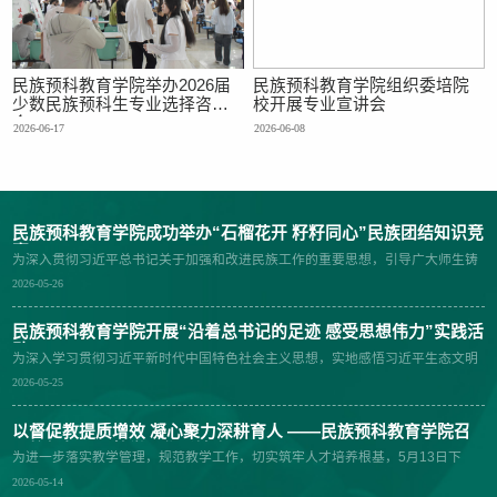
春答卷。学院党总支副书记、院长马小玲发表讲话。她向顺利结业的
2026届全体预科学子送上诚挚祝贺，同时向全体结业学子提出三点殷
切期许：一是志存高远、厚植家国情怀，争做心怀家国的新时代青
年；二是笃行实干、主动担当作为，脚踏实地走好求学之路；三是坚
持勤学善思、持之以恒精进学识，在持续学习中不断成长成才。在大
民族预科教育学院举办2026届
民族预科教育学院组织委培院
会表彰环节，学院党总支副书记毕远依次宣读三份表彰文件，分别对
少数民族预科生专业选择咨询
校开展专业宣讲会
第九届书院文化艺术节各类赛事获奖学生、2025—2026学年“三好学
会
2026-06-17
2026-06-08
生”“优秀学生干部”“民族团结之星”、学院2025年度优秀共产党员...
民族预科教育学院成功举办“石榴花开 籽籽同心”民族团结知识竞
赛
为深入贯彻习近平总书记关于加强和改进民族工作的重要思想，引导广大师生铸
牢中华民族共同体意识，创新我院民族团结育人模式，5月25日下午，民族预科
2026-05-26
教育学院于田家炳楼601会议室举办“石榴花开，籽籽同心”民族团结知识竞赛决
赛。决赛由杨佳主持，辅导员吕乐、马华颖，兼职辅导员王娜娜和张粤担任评
委。24名优秀同学经过层层角逐，进入决赛，在比赛中，他们组成六支队伍进行
民族预科教育学院开展“沿着总书记的足迹 感受思想伟力”实践活
比赛。竞赛伊始，主持人杨佳向大家详细介绍了比赛规则。必答题和选答题环
动
为深入学习贯彻习近平新时代中国特色社会主义思想，实地感悟习近平生态文明
节，选手们沉着冷静，展现出扎实的民族团结知识储备。风险题环节将比赛推向
思想与产业发展实践成果，有形有感有效地教育引导广大师生铸牢中华民族共同
高潮，针对不同难度的题目，面临答错就要不同程度扣分的情况，各队迎难而
2026-05-25
体意识，5月23日，民族预科教育学院组织区外学生前往志辉源石酒庄开展“沿着
上，勇于选择高分值题目，现场气氛紧张而热烈，赢得现场观众阵阵掌声。学院
总书记的足迹 感受思想伟力”实践活动，学院党政领导一同前往。在志辉源石酒
将持续开展形式多样的铸牢中华民族共同体意识教育活动，不断深化民族团结进
庄里，师生们通过参观发酵车间、地下酒窖、酒庄产品陈列间，近距离参观葡萄
以督促教提质增效 凝心聚力深耕育人 ——民族预科教育学院召
步创建工作内涵，切实将中华民族共同体意识融入教育教学全过程，引导师生们
酒现代化生产酿造流程。讲解员结合产品展示与产区文化，全面介绍贺兰山东麓
开校级督导员教学工作反馈会
像石榴籽一样紧紧抱在一起，自觉做铸牢中华民族共同体意识的引领者、推动
为进一步落实教学管理，规范教学工作，切实筑牢人才培养根基，5月13日下
葡萄酒产业发展历程，重点讲解酒庄推进废弃矿区生态修复、荒山绿化，打造集
者、实践者
午，民族预科教育学院在田家炳601召开校级督导员教学工作反馈会。会议由学
生态种植、酿造生产、文旅融合于一体的特色产业园区，实现生态效益、经济效
2026-05-14
院副院长马亚琳主持，院长马小玲、全体专任教师参会，教学督导员潘春玲作本