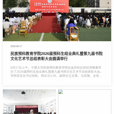
2026-06-17
民族预科教育学院2026届预科生结业典礼暨第九届书院
文化艺术节总结表彰大会圆满举行
6月17日上午，宁夏大学民族预科教育学院在金凤校区田径场隆重举
办了2026届预科生结业典礼暨第九届书院文化艺术节总结表彰大会。
学院党总支书记倪彬、院长马小玲、副院长王志霄、马亚琳，全体教
职工及2026届全体预科学子齐聚现场，共同见证学子们圆满完成预科
学习、奔赴本科新征程的重要时刻，大会由学院党总支副书记毕远主
持。典礼在庄严的国歌声中拉开序幕。典礼伊始，2026届结业生代表
杨澜上台发言。她回顾了一年预科时光里的成长蜕变，感念学院悉心
培育、老师们谆谆教诲，诉说各民族同窗朝夕相伴、互助共进的温暖
情谊，同时表达了奔赴本科新阶段、勤学奋进的坚定决心。教师代表
赵谨登台寄语全体结业学子。她结合日常教学与陪伴学生的点滴经
历，叮嘱同学们永葆求知热忱，学会独立思考、心怀善意包容，将个
人理想融入时代发展大局，以踏实努力奔赴人生前路，用奋斗书写青