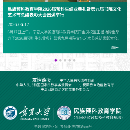
民族预科教育学院2026届预科生结业典礼暨第九届书院文化
艺术节总结表彰大会圆满举行
2026-06-17
6月17日上午，宁夏大学民族预科教育学院在金凤校区田径场隆重举
办了2026届预科生结业典礼暨第九届书院文化艺术节总结表彰大会。
学院党总支书记倪彬、院长马小玲、副院长王志霄、马亚琳，全体教
更多+
职工及2026届全体预科学子齐聚现场，共同见证学子们圆满完成预科
学习、奔赴本科新征程的重要时刻，大会由学院党总支副书记毕远主
持。典礼在庄严的国歌声中拉开序幕。典礼伊始，2026届结业生代表
杨澜上台发言。她回顾了一年预科时光里的成长蜕变，感念学院悉心
培育、老师们谆谆教诲，诉说各民族同窗朝夕相伴、互助共进的温暖
友情链接：
中华人民共和国教育部
情谊，同时表达了奔赴本科新阶段、勤学奋进的坚定决心。教师代表
中华人民共和国国家民族事务委员会
宁夏回族自治区教育厅
赵谨登台寄语全体结业学子。她结合日常教学与陪伴学生的点滴经
宁夏回族自治区民族事务委员会
历，叮嘱同学们永葆求知热忱，学会独立思考、心怀善意包容，将个
人理想融入时代发展大局，以踏实努力奔赴人生前路，用奋斗书写青
春答卷。学院党总支副书记、院长马小玲发表讲话。她向顺利结业的
2026届全体预科学子送上诚挚祝贺，同时向全体结业学子提出三点殷
切期许：一是志存高远、厚植家国情怀，争做心怀家国的新时代青
宁夏回族自治区银川市金凤区黄河东路656号
年；二是笃行实干、主动担当作为，脚踏实地走好求学之路；三是坚